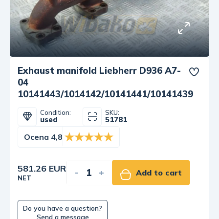
Exhaust manifold Liebherr D936 A7-
04
10141443/1014142/10141441/10141439
Condition:
SKU:
used
51781
Ocena 4,8
581.26 EUR
-
+
Add to cart
NET
Do you have a question?
Send a message