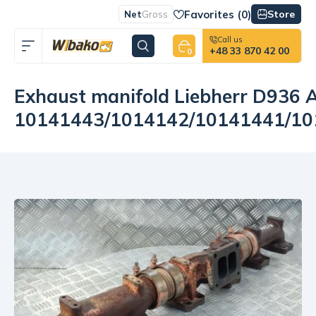
Favorites (
0
)
Store
Net
Gross
Call us
+48 33 870 42 00
0
Exhaust manifold Liebherr D936 
10141443/1014142/10141441/1