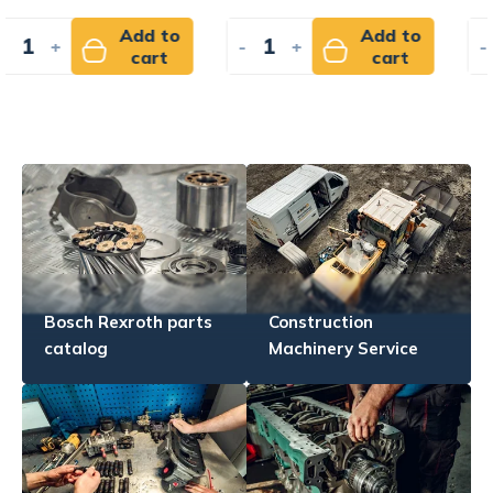
Add to
Add to
-
+
-
+
cart
cart
Bosch Rexroth parts
Construction
catalog
Machinery Service