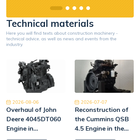
Technical materials
Here you will find texts about construction machinery -
technical advice, as well as news and events from the
industry.
2026-08-06
2026-07-07
Overhaul of John
Reconstruction of
Deere 4045DT060
the Cummins QSB
Engine in
4.5 Engine in the
Powerscreen
Hyundai R180LC-9