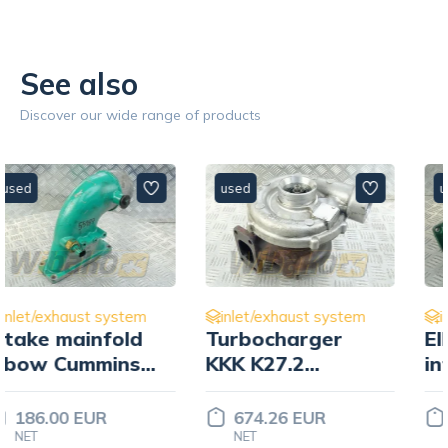
See also
Discover our wide range of products
used
used
inlet/exhaust system
inlet/exhaust system
Turbocharger
Elbow obudowy
KKK K27.2
intercoolera
53279706613
Volvo Penta
11030949
674.26 EUR
46.50 EUR
NET
NET