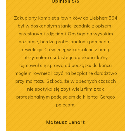
Opinion 5/5
ka
Zakupiony komplet siłowników do Liebherr 564
Wspó
bsługa
był w doskonałym stanie, zgodnie z opisem i
Pole
ci
przesłanymi zdjęciami. Obsługa na wysokim
będę 
ękuję!
poziomie, bardzo profesjonalna i pomocna –
rewelacja. Co więcej, w kontakcie z firmą
otrzymałem osobistego opiekuna, który
zajmował się sprawą od początku do końca,
mogłem również liczyć na bezpłatne doradztwo
przy montażu. Szkoda, że w obecnych czasach
nie spotyka się zbyt wielu firm z tak
profesjonalnym podejściem do klienta. Gorąco
polecam.
Mateusz Lenart