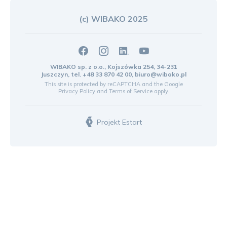
(c) WIBAKO 2025
WIBAKO sp. z o.o., Kojszówka 254, 34-231
Juszczyn, tel.
+48 33 870 42 00
,
biuro@wibako.pl
This site is protected by reCAPTCHA and the Google
Privacy Policy
and
Terms of Service
apply.
Projekt Estart