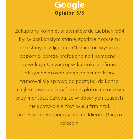
Google
Opinion 5/5
ka
Zakupiony komplet siłowników do Liebherr 564
Wspó
bsługa
był w doskonałym stanie, zgodnie z opisem i
Pole
ci
przesłanymi zdjęciami. Obsługa na wysokim
będę 
ękuję!
poziomie, bardzo profesjonalna i pomocna –
rewelacja. Co więcej, w kontakcie z firmą
otrzymałem osobistego opiekuna, który
zajmował się sprawą od początku do końca,
mogłem również liczyć na bezpłatne doradztwo
przy montażu. Szkoda, że w obecnych czasach
nie spotyka się zbyt wielu firm z tak
profesjonalnym podejściem do klienta. Gorąco
polecam.