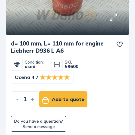
d= 100 mm, L= 110 mm for engine
Liebherr D936 L A6
Condition:
SKU:
used
59600
Ocena 4,7
-
+
Add to quote
Do you have a question?
Send a message