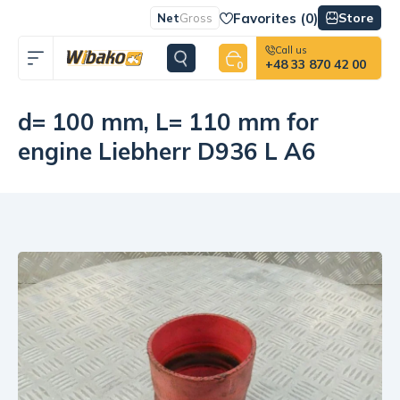
Favorites (
0
)
Store
Net
Gross
Call us
+48 33 870 42 00
0
d= 100 mm, L= 110 mm for
engine Liebherr D936 L A6