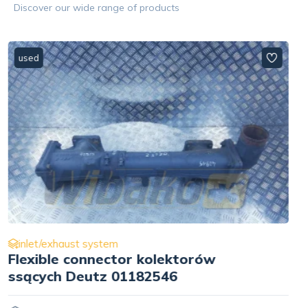
Discover our wide range of products
used
inlet/exhaust system
Inlet mainfold heater Deutz
04290354