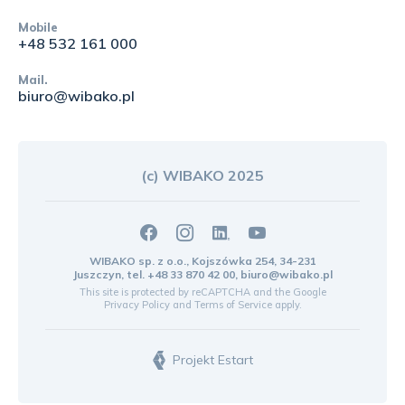
Mobile
+48 532 161 000
Mail.
biuro@wibako.pl
(c) WIBAKO 2025
WIBAKO sp. z o.o., Kojszówka 254, 34-231
Juszczyn, tel.
+48 33 870 42 00
,
biuro@wibako.pl
This site is protected by reCAPTCHA and the Google
Privacy Policy
and
Terms of Service
apply.
Projekt Estart