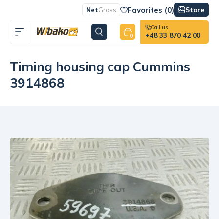
Favorites (
0
)
Store
Net
Gross
Call us
+48 33 870 42 00
0
Timing housing cap Cummins
3914868