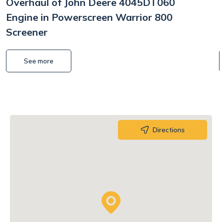
Overhaul of John Deere 4045DT060
Engine in Powerscreen Warrior 800
Screener
See more
Directions