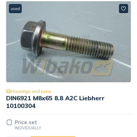
used
Housings and pans
ISO4762 M8x80 8.8 Liebherr
240050802
Price set
INDIVIDUALLY