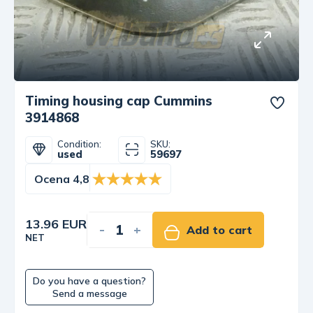
Timing housing cap Cummins
3914868
Condition:
SKU:
used
59697
Ocena 4,8
13.96 EUR
-
+
Add to cart
NET
Do you have a question?
Send a message