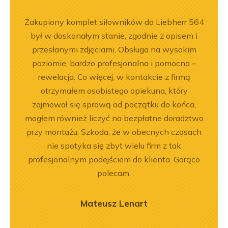
ka
Zakupiony komplet siłowników do Liebherr 564
Wspó
bsługa
był w doskonałym stanie, zgodnie z opisem i
Pole
ci
przesłanymi zdjęciami. Obsługa na wysokim
będę 
ękuję!
poziomie, bardzo profesjonalna i pomocna –
rewelacja. Co więcej, w kontakcie z firmą
otrzymałem osobistego opiekuna, który
zajmował się sprawą od początku do końca,
mogłem również liczyć na bezpłatne doradztwo
przy montażu. Szkoda, że w obecnych czasach
nie spotyka się zbyt wielu firm z tak
profesjonalnym podejściem do klienta. Gorąco
polecam.
Mateusz Lenart