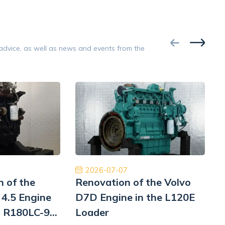
nt, repair, and
incomplete, or damaged
ce testing.
condition.
Google
 advice, as well as news and events from the
Opinion 5/5
 bardzo zadowolony z naszej współpracy.
Oryginalne 
zespół, dobra obsługa, dobra cena, dobre
międzynarodowa d
części. Dziękuję!
najwyższym pozio
ponownie 
Tiberiu Demeter
2026-07-07
n of the
Renovation of the Volvo
4.5 Engine
D7D Engine in the L120E
i R180LC-9
Loader
i