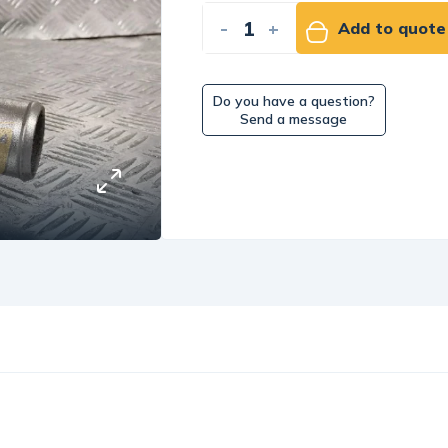
-
+
Add to quote
Do you have a question?
Send a message