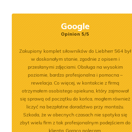
Rexroth.
construction mach
Google
Opinion 5/5
ersonel.
Zakupiony komplet siłowników do Liebherr 564 był
zowane
w doskonałym stanie, zgodnie z opisem i
przesłanymi zdjęciami. Obsługa na wysokim
poziomie, bardzo profesjonalna i pomocna –
rewelacja. Co więcej, w kontakcie z firmą
otrzymałem osobistego opiekuna, który zajmował
się sprawą od początku do końca, mogłem również
2026-07-03
 of the
Engine Overhaul of
liczyć na bezpłatne doradztwo przy montażu.
Szkoda, że w obecnych czasach nie spotyka się
934 A7 Engine
Liebherr D9508 A7 in LTM
zbyt wielu firm z tak profesjonalnym podejściem do
herr LR 636
1300-6.2 Crane
klienta. Gorąco polecam.