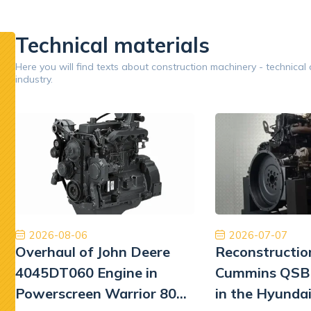
inery.
pumps.
replaceme
performan
Technical materials
Google
Here you will find texts about construction machinery - technical
industry.
Opinion 5/5
Współpraca na wysokim poziomie. Firma na 6.
Jestem
Polecam z czystym sumieniem. Na pewno jeśli
Dobry 
będę musiał to skorzystam jeszcze raz. Naprawa
Pomp hydrauliki Koparka Terex
Kamil Przybysz
2026-08-06
2026-07-07
Overhaul of John Deere
Reconstructio
4045DT060 Engine in
Cummins QSB 
Powerscreen Warrior 800
in the Hyunda