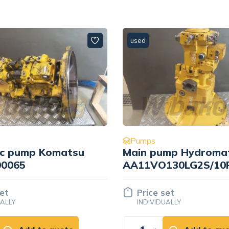
used
Pumps
mp Hydromatik
Hydraulic pump
130LG2S/10R-
Hydromatik
80-S
A10VO45DFR1/31L-
PSC62K01 R9109164
set
Price set
UALLY
INDIVIDUALLY