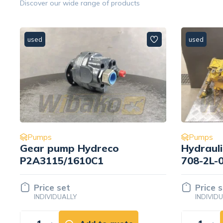
Discover our wide range of products
used
used
Pumps
Pumps
Hydraulic pump Komatsu
Main pu
708-2L-00065
AA11VO
NZGXXK
Price set
Price 
INDIVIDUALLY
INDIVID