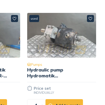
used
Pumps
Hydraulic pump
Hydromatik
A7VO80LRXD/60L-DZB01
72
226.22.04.07 / 5607713
Price set
INDIVIDUALLY