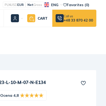
ENG
Favorites (
0
)
PLN
USD
EUR
Net
Gross
Call us
CART
+48 33 870 42 00
0
23-L-10-M-07-N-E134
Ocena 4,8