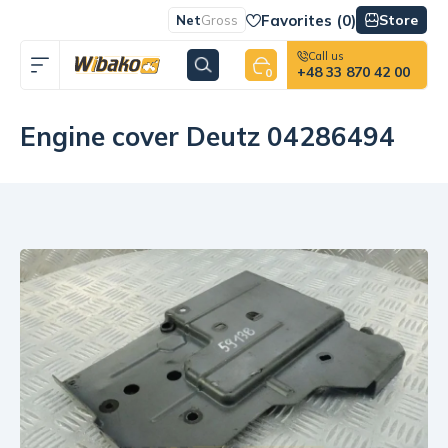
Favorites (
0
)
Store
Net
Gross
Call us
+48 33 870 42 00
0
Engine cover Deutz 04286494