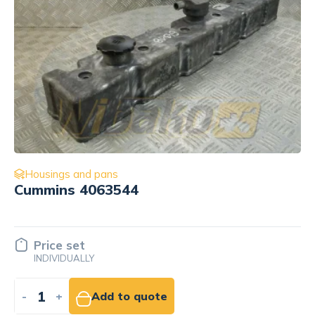
Housings and pans
Flywheel housing for engine
Komatsu SAA6D114E-2 6741-21-
4110
Price set
INDIVIDUALLY
-
+
Add to quote