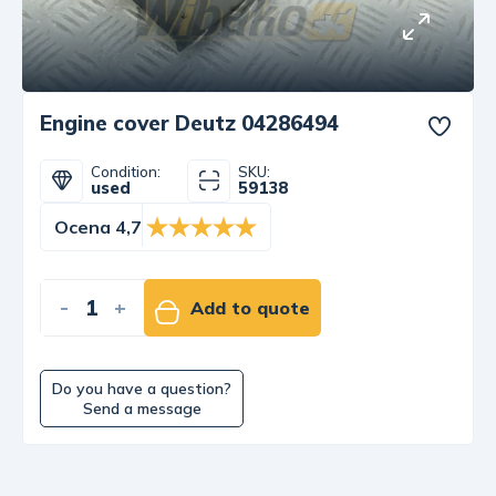
Engine cover Deutz 04286494
Condition:
SKU:
used
59138
Ocena 4,7
-
+
Add to quote
Do you have a question?
Send a message