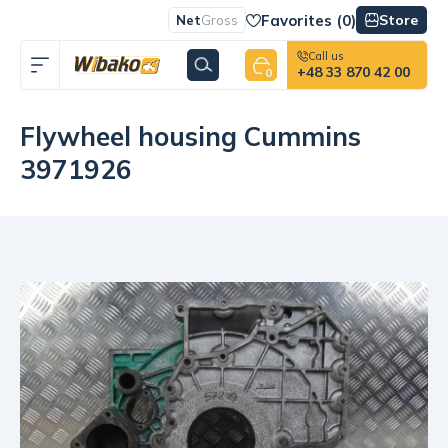
Favorites (
0
)
Store
Net
Gross
Call us
+48 33 870 42 00
0
Flywheel housing Cummins
3971926