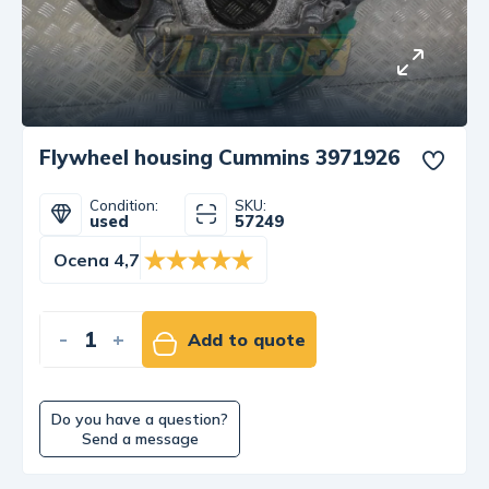
Flywheel housing Cummins 3971926
Condition:
SKU:
used
57249
Ocena 4,7
-
+
Add to quote
Do you have a question?
Send a message