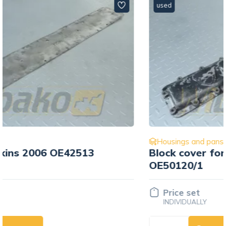
used
Housings and pans
Block cover for engine Perkins 2006
OE50120/1
Price set
INDIVIDUALLY