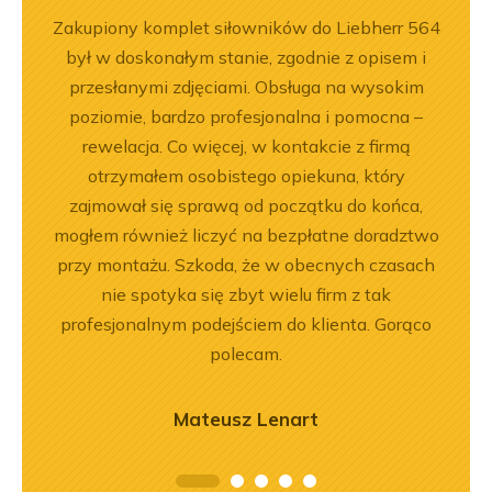
ka
Zakupiony komplet siłowników do Liebherr 564
Jeste
bsługa
był w doskonałym stanie, zgodnie z opisem i
Dobr
ci
przesłanymi zdjęciami. Obsługa na wysokim
ękuję!
poziomie, bardzo profesjonalna i pomocna –
rewelacja. Co więcej, w kontakcie z firmą
otrzymałem osobistego opiekuna, który
zajmował się sprawą od początku do końca,
mogłem również liczyć na bezpłatne doradztwo
przy montażu. Szkoda, że w obecnych czasach
nie spotyka się zbyt wielu firm z tak
profesjonalnym podejściem do klienta. Gorąco
polecam.
Mateusz Lenart