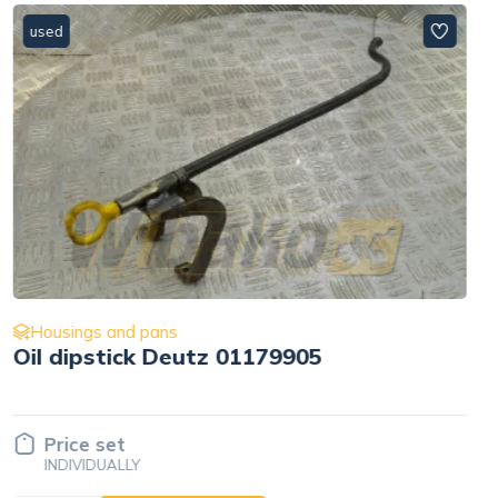
used
Housings and pans
Oil sump Liebherr 9273176
Price set
INDIVIDUALLY