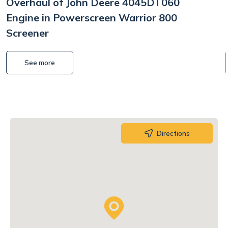
Overhaul of John Deere 4045DT060
Engine in Powerscreen Warrior 800
Screener
See more
Directions