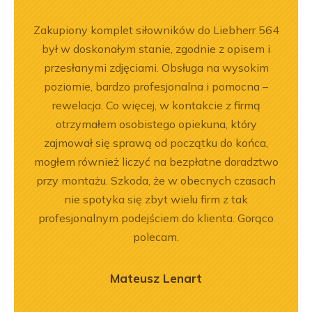
ka
Zakupiony komplet siłowników do Liebherr 564
Wspó
bsługa
był w doskonałym stanie, zgodnie z opisem i
Pole
ci
przesłanymi zdjęciami. Obsługa na wysokim
będę 
ękuję!
poziomie, bardzo profesjonalna i pomocna –
rewelacja. Co więcej, w kontakcie z firmą
otrzymałem osobistego opiekuna, który
zajmował się sprawą od początku do końca,
mogłem również liczyć na bezpłatne doradztwo
przy montażu. Szkoda, że w obecnych czasach
nie spotyka się zbyt wielu firm z tak
profesjonalnym podejściem do klienta. Gorąco
polecam.
Mateusz Lenart