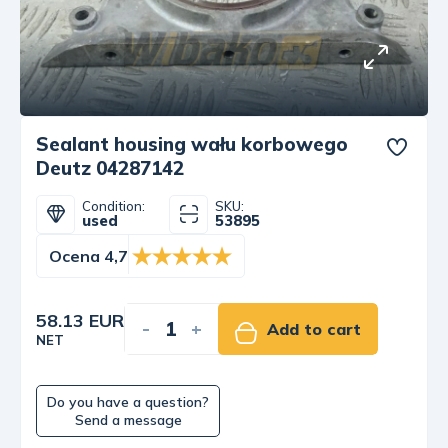
Sealant housing wału korbowego
Deutz 04287142
Condition:
SKU:
used
53895
Ocena 4,7
58.13 EUR
-
+
Add to cart
NET
Do you have a question?
Send a message