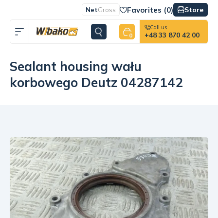
Favorites (
0
)
Store
Net
Gross
Call us
+48 33 870 42 00
0
Sealant housing wału
korbowego Deutz 04287142