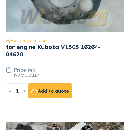
Housings and pans
for engine Kubota V2003
Price set
INDIVIDUALLY
-
+
Add to quote