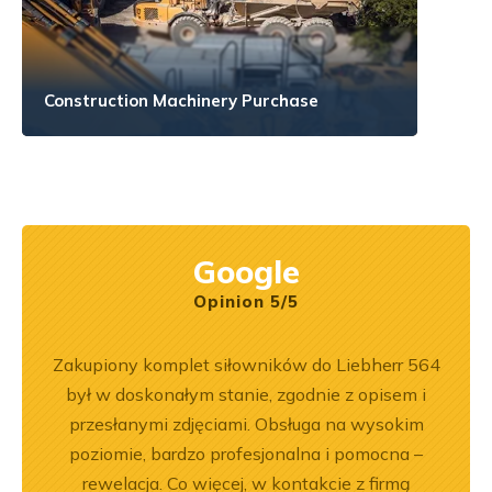
Construction Machinery Purchase
Google
Opinion 5/5
ka
Zakupiony komplet siłowników do Liebherr 564
Wspó
bsługa
był w doskonałym stanie, zgodnie z opisem i
Pole
ci
przesłanymi zdjęciami. Obsługa na wysokim
będę 
ękuję!
poziomie, bardzo profesjonalna i pomocna –
rewelacja. Co więcej, w kontakcie z firmą