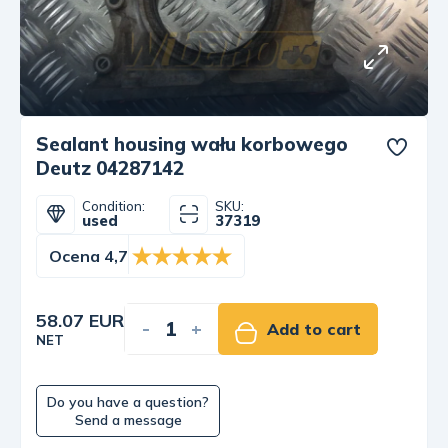
Sealant housing wału korbowego
Deutz 04287142
Condition:
SKU:
used
37319
Ocena 4,7
58.07 EUR
-
+
Add to cart
NET
Do you have a question?
Send a message