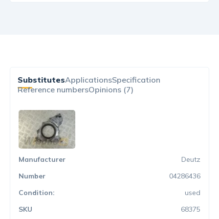
Substitutes
Applications
Specification
Reference numbers
Opinions (7)
Deutz
04286436
used
68375