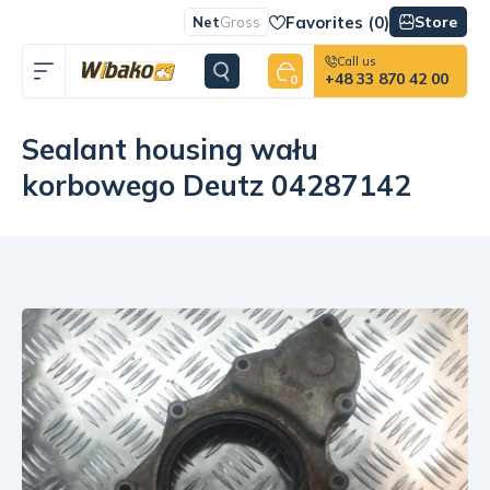
Favorites (
0
)
Store
Net
Gross
Call us
+48 33 870 42 00
0
Sealant housing wału
korbowego Deutz 04287142